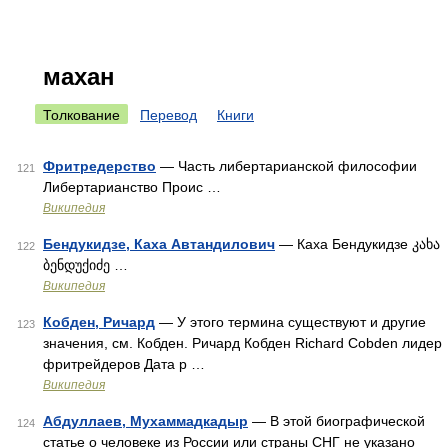
махан
Толкование
Перевод
Книги
Фритредерство
— Часть либертарианской философии
121
Либертарианство Проис …
Википедия
Бендукидзе, Каха Автандилович
— Каха Бендукидзе კახა
122
ბენდუქიძე …
Википедия
Кобден, Ричард
— У этого термина существуют и другие
123
значения, см. Кобден. Ричард Кобден Richard Cobden лидер
фритрейдеров Дата р …
Википедия
Абдуллаев, Мухаммадкадыр
— В этой биографической
124
статье о человеке из России или страны СНГ не указано