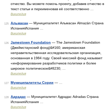
отчество. Вы можете помочь проекту, добавив отчество в
текст статьи и переименовав её соответственно …
Википедия
Альмасан
— Муниципалитет Альмасан Almazán Страна
125
ИспанияИспания …
Википедия
Jamestown Foundation
— The Jamestown Foundation
126
(Джеймстаунский фонд)&#160; американская
неправительственная исследовательская организация,
основанная в 1984 году. Своей миссией фонд называет
«информирование разработчиков политики и более
широкое политическое&#8230; …
Википедия
Муниципалитеты Сории
— …
127
Википедия
Адрадас
— Муниципалитет Адрадас Adradas Страна
128
ИспанияИспания …
Википедия